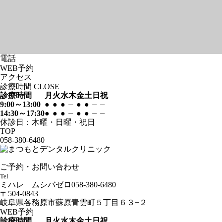
電話
WEB
予約
アクセス
診療時間
CLOSE
診療時間
月
火
水
木
金
土
日
祝
9:00～13:00
●
●
●
⏤
●
●
⏤
⏤
14:30～17:30
●
●
●
⏤
●
●
⏤
⏤
休診日：木曜・日曜・祝日
TOP
058-380-6480
ご予約・お問い合わせ
Tel
ミハレ ムシバゼロ
058-380-6480
〒504-0843
岐阜県各務原市蘇原青雲町５丁目６３−２
WEB予約
診療時間
月
火
水
木
金
土
日
祝