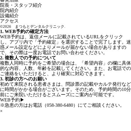
院長・スタッフ紹介
院内紹介
設備紹介
アクセス
©2026 まつもとデンタルクリニック.
1. WEB予約の確定方法
WEB予約は、返信メールに記載されているURLをクリック
し、アプリ内で「予約確定」を選択することで完了します。迷
惑メール設定などによりメールが届かない場合がありますの
で、その際は一度お電話でお問い合わせください。
2. 複数人での予約について
複数人同時に予約をご希望の場合は、「希望内容」の欄に具体
的な内容、人数、年齢を記載してください。また、お電話での
ご連絡をいただけると、より確実に対応できます。
3. 初診の方へのお願い
初めて来院される患者さまは、問診票の記載やカルテ発行など
に時間がかかる場合がございます。そのため、予約時間の10分
前にご来院いただけるとスムーズにご案内が可能です。
WEB予約▶
※急患の方はお電話（
058-380-6480
）にてご相談ください。
×