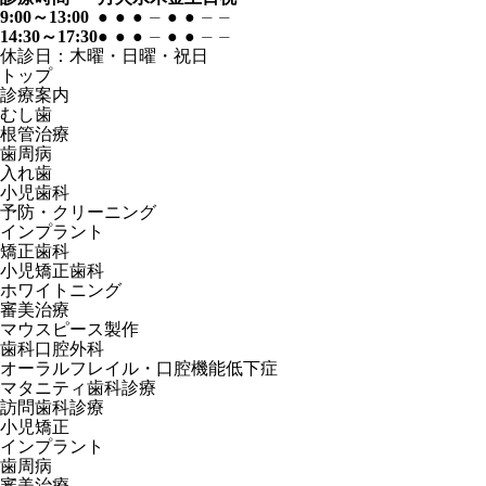
9:00～13:00
●
●
●
⏤
●
●
⏤
⏤
14:30～17:30
●
●
●
⏤
●
●
⏤
⏤
休診日：木曜・日曜・祝日
トップ
診療案内
むし歯
根管治療
歯周病
入れ歯
小児歯科
予防・クリーニング
インプラント
矯正歯科
小児矯正歯科
ホワイトニング
審美治療
マウスピース製作
歯科口腔外科
オーラルフレイル・口腔機能低下症
マタニティ歯科診療
訪問歯科診療
小児矯正
インプラント
歯周病
審美治療