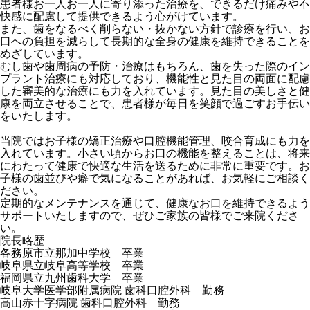
患者様お一人お一人に寄り添った治療を、できるだけ痛みや不
快感に配慮して提供できるよう心がけています。
また、歯をなるべく削らない・抜かない方針で診療を行い、お
口への負担を減らして長期的な全身の健康を維持できることを
めざしています。
むし歯や歯周病の予防・治療はもちろん、歯を失った際のイン
プラント治療にも対応しており、機能性と見た目の両面に配慮
した審美的な治療にも力を入れています。見た目の美しさと健
康を両立させることで、患者様が毎日を笑顔で過ごすお手伝い
をいたします。
当院ではお子様の矯正治療や口腔機能管理、咬合育成にも力を
入れています。小さい頃からお口の機能を整えることは、将来
にわたって健康で快適な生活を送るために非常に重要です。お
子様の歯並びや癖で気になることがあれば、お気軽にご相談く
ださい。
定期的なメンテナンスを通じて、健康なお口を維持できるよう
サポートいたしますので、ぜひご家族の皆様でご来院くださ
い。
院長略歴
各務原市立那加中学校 卒業
岐阜県立岐阜高等学校 卒業
福岡県立九州歯科大学 卒業
岐阜大学医学部附属病院 歯科口腔外科 勤務
高山赤十字病院 歯科口腔外科 勤務