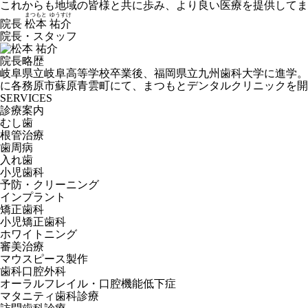
これからも地域の皆様と共に歩み、より良い医療を提供してま
まつもと
ゆうすけ
院長
松本
祐介
院長・スタッフ
院長略歴
岐阜県立岐阜高等学校卒業後、福岡県立九州歯科大学に進学。
に各務原市蘇原青雲町にて、まつもとデンタルクリニックを開
SERVICES
診療案内
むし歯
根管治療
歯周病
入れ歯
小児歯科
予防・クリーニング
インプラント
矯正歯科
小児矯正歯科
ホワイトニング
審美治療
マウスピース製作
歯科口腔外科
オーラルフレイル・口腔機能低下症
マタニティ歯科診療