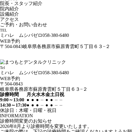
院長・スタッフ紹介
院内紹介
設備紹介
アクセス
ご予約・お問い合わせ
TEL
ミハレ ムシバゼロ
058-380-6480
WEB予約
〒504-0843
岐阜県各務原市蘇原青雲町５丁目６３−２
Tel
ミハレ ムシバゼロ
058-380-6480
WEB予約
〒504-0843
岐阜県各務原市蘇原青雲町５丁目６３−２
診療時間
月
火
水
木
金
土
日
祝
9:00～13:00
●
●
●
⏤
●
●
⏤
⏤
14:30～17:30
●
●
●
⏤
●
●
⏤
⏤
休診日：木曜・日曜・祝日
INFORMATION
診療時間変更のお知らせ
2026年8月より診療時間を変更いたします。
ご来院の際は、下記の診療時間をご確認くださいますようお願