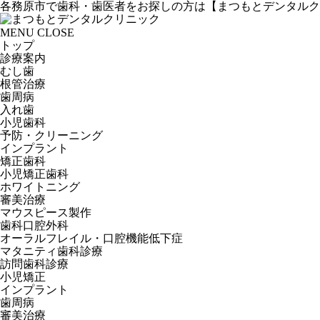
各務原市で歯科・歯医者をお探しの方は【まつもとデンタルク
MENU
CLOSE
トップ
診療案内
むし歯
根管治療
歯周病
入れ歯
小児歯科
予防・クリーニング
インプラント
矯正歯科
小児矯正歯科
ホワイトニング
審美治療
マウスピース製作
歯科口腔外科
オーラルフレイル・口腔機能低下症
マタニティ歯科診療
訪問歯科診療
小児矯正
インプラント
歯周病
審美治療