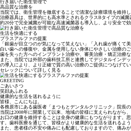
行き届いた衛生管理で
高品質な治療を
当院では、衛生管理を徹底することで清潔な診療環境を維持し
治療器具は、世界的にも高水準とされるクラスBタイプの滅菌
約20分で完全滅菌が可能な高速滅菌器も導入し、より安全で
生活を快適にする
プラスアルファの提案
「銀歯が目立つのが気になって笑えない」「入れ歯が痛くて美
白い歯への修復や、金属を使用しない身体にやさしい治療のご
歯を失った方へのインプラント治療や、審美治療・矯正治療な
また、当院では外部の歯科技工所と連携してデジタルインデッ
の導入により、より正確で質の高い治療のご提供につなげてい
セレックについて詳しく見る
GREETING
ごあいさつ
笑顔あふれる
健康的な生活を送れるように
皆様、こんにちは。
各務原市にある歯医者「まつもとデンタルクリニック」院長の
当院は2008年に開業して以来、地域の皆様に支えられながら
お口の健康を維持することは全身の健康にもつながります。
す。歯科医療を通じて、皆様がより健康的な生活を送れるよう
また、患者様の不安や痛みにも配慮しておりますので、痛みが