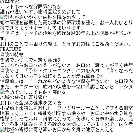
診療理念
アットホームな雰囲気のなか
誰もが通いやすい
歯科医院をめざして
衛生管理を徹底した高水準の治療環境を整え、お一人おひとり
持できるようサポートしてまいります。
当院では、すべての治療を臨床経験20年以上の院長が担当い
す。
お口のことでお困りの際は、どうぞお気軽にご相談ください。
FEATURE
当院の特徴
予防でいつまでも輝く笑顔を
日ごろからお口への関心がないと、お口の「衰え」が早く進行
当院では、「予防・クリーニング」に力を入れ、「痛くなった
しなくて良いお口を維持することが最も重要です。
治療前には、「これからどのような治療を行うのか」を口腔内
また、モニターで口腔内の状態を一緒に確認しながら、デジタ
地域の皆様に寄り添い
お口から全身の健康を支える
小児矯正歯科にも対応し、ファミリールームとして使える個室
咀嚼（そしゃく）機能を測定する機器や、お口の中の水分量を
指導も行っており、何歳になっても美味しく食事を楽しみ、元
できる限り痛みを抑える診療を大切にしていますので、歯医者