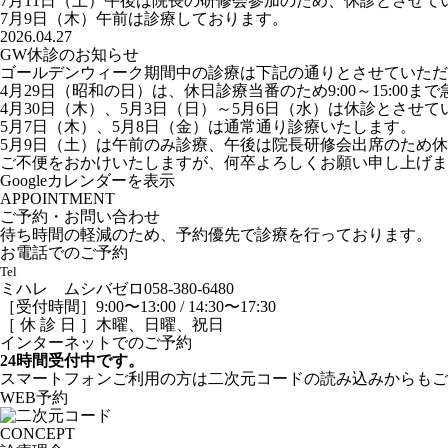
7月11日（土）午後は院長の研修会参加のため、休診とさせて
7月9日（木）午前は診療しております。
2026.04.27
GW休診のお知らせ
ゴールデンウィーク期間中の診療は下記の通りとさせていただ
4月29日（昭和の日）は、休日診療当番のため9:00～15:00
4月30日（木）、5月3日（日）～5月6日（水）は休診とさせ
5月7日（木）、5月8日（金）は通常通り診療いたします。
5月9日（土）は午前のみ診療、午後は院長研修会出席のため
ご不便をおかけいたしますが、何卒よろしくお願い申し上げま
Googleカレンダーを表示
APPOINTMENT
ご予約・お問い合わせ
待ち時間の軽減のため、予約優先で診療を行っております。
お電話でのご予約
Tel
ミハレ ムシバゼロ
058-380-6480
［受付時間］9:00〜13:00 / 14:30〜17:30
［ 休 診 日 ］木曜、日曜、祝日
インターネットでのご予約
24時間受付中です。
スマートフォンご利用の方は二次元コードの読み込みからもご
WEB予約
CONCEPT